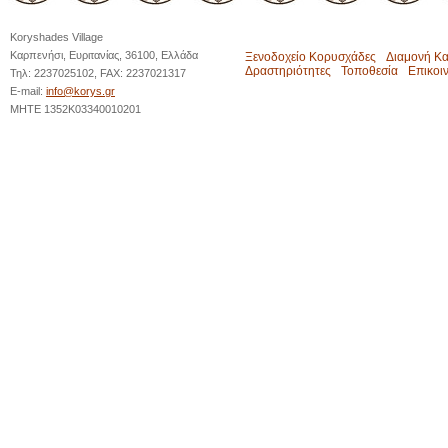
Koryshades Village
Καρπενήσι, Ευριτανίας, 36100, Ελλάδα
Ξενοδοχείο Κορυσχάδες
Διαμονή Κ
Δραστηριότητες
Τοποθεσία
Επικοι
Τηλ: 2237025102, FAX: 2237021317
E-mail:
info@korys.gr
MHTE 1352K03340010201