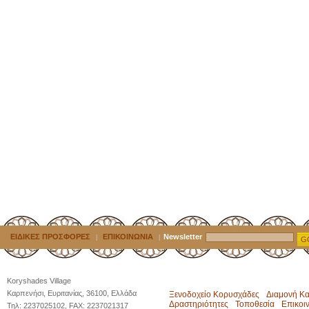
ΕΙΔΙΚΕΣ ΠΡΟΣΦΟΡΕΣ
ΕΠΙΚΟΙΝΩΝΙΑ
Newsletter
|
|
G
Koryshades Village
Καρπενήσι, Ευριτανίας, 36100, Ελλάδα
Ξενοδοχείο Κορυσχάδες
Διαμονή Κ
Δραστηριότητες
Τοποθεσία
Επικοι
Τηλ: 2237025102, FAX: 2237021317