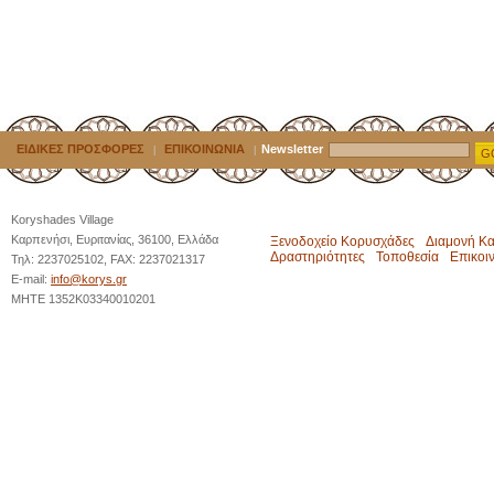
ΕΙΔΙΚΕΣ ΠΡΟΣΦΟΡΕΣ
ΕΠΙΚΟΙΝΩΝΙΑ
Newsletter
|
|
G
Koryshades Village
Καρπενήσι, Ευριτανίας, 36100, Ελλάδα
Ξενοδοχείο Κορυσχάδες
Διαμονή Κ
Δραστηριότητες
Τοποθεσία
Επικοι
Τηλ: 2237025102, FAX: 2237021317
E-mail:
info@korys.gr
MHTE 1352K03340010201